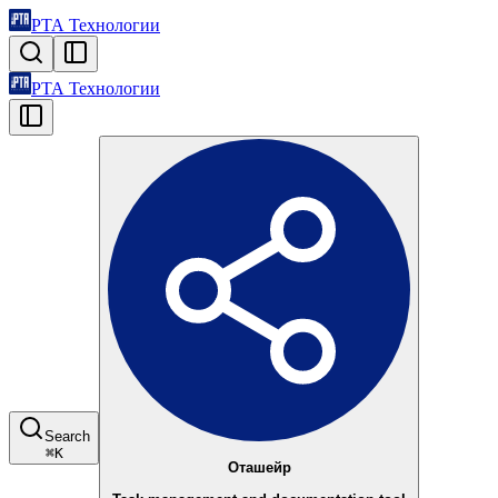
РТА Технологии
РТА Технологии
Search
⌘
K
Оташейр